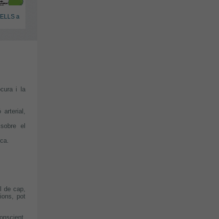
SELLS a
.
cura i la
arterial,
sobre el
ica.
l de cap,
ions, pot
onscient,