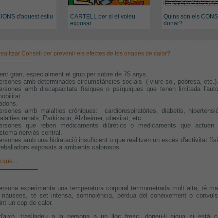
ONS d'aquest estiu
CARTELL per si el voleu
Quins són els CON
exposar
donar?
 realitzar Consell per prevenir els efectes de les onades de calor?
ent gran, especialment el grup per sobre de 75 anys.
ersones amb determinades circumstàncies socials ( viure sol, pobresa, etc.)
ersones amb discapacitats físiques o psíquiques que tenen limitada l'auto
obilitat.
adons.
ersones amb malalties cròniques: cardiorespiratòries, diabetis, hipertensió 
alalties renals, Parkinson, Alzheimer, obesitat, etc.
ersones que reben medicaments diürètics o medicaments que actuen 
istema nerviós central.
ersones amb una hidratació insuficient o que realitzen un excés d'activitat fís
reballadors exposats a ambients calorosos.
 que...
ersona experimenta una temperatura corporal termometrada molt alta, té ma
 nàusees, té set intensa, somnolència, pèrdua del coneixement o convuls
int un cop de calor.
'això, traslladeu a la persona a un lloc fresc, doneu-li aigua si està c