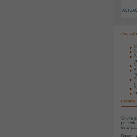
ACTUACI
A qui cal
G
P
P
m
N
P
m
P
s
P
T
Recordeu
Si una p
presenta
estar pat
Davant d