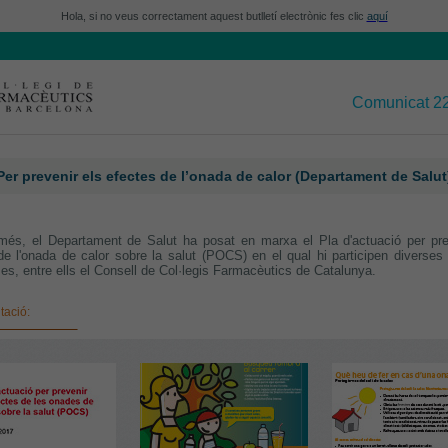
Hola,
si no veus correctament aquest butlletí electrònic fes clic
aquí
Comunicat 2
Per prevenir els efectes de l’onada de calor (Departament de Salut
és, el Departament de Salut ha posat en marxa el Pla d'actuació per pre
de l'onada de calor sobre la salut (POCS) en el qual hi participen diverses e
es, entre ells el Consell de Col·legis Farmacèutics de Catalunya.
ació: