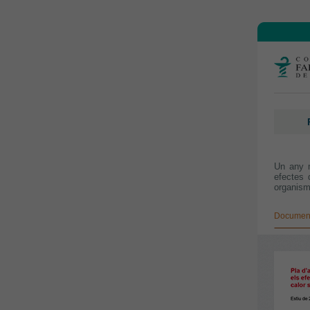
Un any m
efectes 
organism
Document